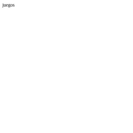
juegos