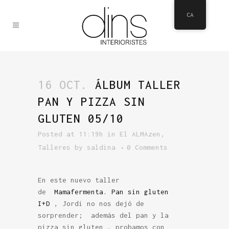
CA
16 OCT.
ÁLBUM TALLER
PAN Y PIZZA SIN
GLUTEN 05/10
Posted at 11:19h
in
El ALMAzen
,
Talleres
by
saldina
0 Comments
En este nuevo taller
de
Mamafermenta. Pan sin gluten
I+D
, Jordi no nos dejó de
sorprender; además del pan y la
pizza sin gluten , probamos con